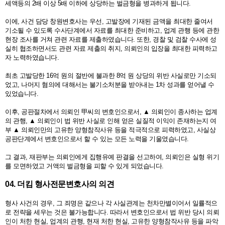
세액등의 2배 이상 5배 이하에 상당하는 벌금형을 병과하게 됩니다.
이에, 사건 담당 창원변호사는 우선, 고발장에 기재된 금액을 최대한 줄여서
기소될 수 있도록 수사단계에서 자료를 최대한 준비하고, 업계 관행 등에 관한
현장 조사를 거쳐 관련 자료를 제출하였습니다. 또한, 경찰 및 검찰 수사에 성
실히 협조하면서도 관련 자료 제출의 취지, 의뢰인의 입장을 최대한 피력하고
자 노력하였습니다.
최초 고발당한 16억 원의 절반에 불과한 8억 원 상당의 위반 사실로만 기소되
었고, 나머지 혐의에 대해서는 불기소처분을 받아내는 1차 성과를 얻어낼 수
있었습니다.
이후, 공판절차에서 의뢰인 甲씨의 변호인으로서, ▲ 의뢰인이 종사하는 업계
의 관행, ▲ 의뢰인이 법 위반 사실로 인해 얻은 실질적 이익이 존재하는지 여
부 ▲ 의뢰인만의 고유한 양형참작사유 등을 적극적으로 피력하였고, 사실상
공판단계에서 변호인으로서 할 수 있는 모든 노력을 기울였습니다.
그 결과, 재판부는 의뢰인에게 집행유예 판결을 선고하여, 의뢰인은 실형 위기
를 모면하였고 거액의 벌금형을 피할 수 있게 되었습니다.
04. 더킴 형사전문변호사의 의견
형사 사건의 경우, 그 죄명은 같으나 각 사실관계는 천차만별이어서 일률적으
로 전략을 세우는 것은 불가능합니다. 따라서 변호인으로서 법 위반 당시 의뢰
인이 처한 현실, 업계의 관행, 현재 처한 현실, 고유한 양형참작사유 등을 파악