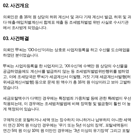
02. 사건개요
의뢰인은 총 16억 원 상당의 허위 계산서 및 과다 기재 계산서 발급, 허위 및 과
다 매출·매입처별계산서 합계표 제출 등 조세범처벌법 위반 사실로 수사기관
에서 조사받게 되었습니다.
03. 사건해결
의뢰인 甲씨는 ‘OO수산’이라는 상호로 사업자등록을 하고 수산물 도소매업을
하였던 분이었습니다.
甲씨는 사업자등록을 한 사업자이고, ‘XX수산’에 수백만 원 상당의 수산물을
공급하였음에도 계산서를 발급하지 않는 등 조세범처벌법위반행위를 범하였
고, 이에 조세당국은 甲씨가 세금계산서 미발행, 거짓 기재 세금계산서발행(허
위세금계산서발행) 등으로 문제 된 액수가 총 16억 원 이상이라고 보아 고발하
였습니다.
세금포탈액수가 다액인 경우에는 특정범죄 가중처벌 등에 관한 특례법이 우선
적용되는데, 이 경우에는 조세범처벌법에 비해 징역형 및 벌금형이 훨씬 더 높
게 책정되어 있습니다.
구체적으로 포탈하거나 세액 또는 징수하지 아니하거나 납부하지 아니한 세액
이 연간 10억 원 이상인 경우에는 ‘무기 또는 5년 이상의 징역’, 포탈세액등이
연간 5억 원 이상 10억 원 미만인 경우에는 ‘3년 이상의 유기징역’ 그리고 포탈